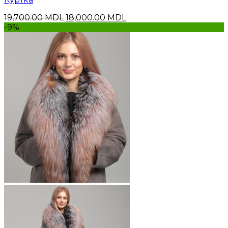
Первоначальная
Текущая
19,700.00
MDL
18,000.00
MDL
цена
цена:
-9%
составляла
18,000.00 MDL.
19,700.00 MDL.