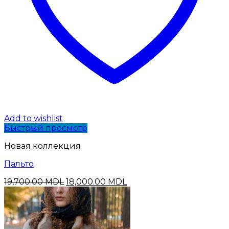
Add to wishlist
Быстрый просмотр
Новая коллекция
Пальто
Первоначальная
Текущая
19,700.00
MDL
18,000.00
MDL
цена
цена:
составляла
18,000.00 MDL.
19,700.00 MDL.