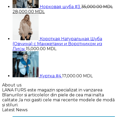
Норковая шуба #3
35,000.00
MDL
Первоначальная
Текущая
28,000.00
MDL
цена
цена:
составляла
28,000.00 MDL.
35,000.00 MDL.
Короткая Натуральная Шуба
(Овчина) с Манжетами и Воротником из
Лисы
15,000.00
MDL
Куртка #4
17,000.00
MDL
About us
LANA FURS este magazin specializat in vanzarea
Blanurilor si articolelor din piele de cea mai inalta
calitate ,la noi gasiti cele mai recente modele de modă
și stiluri.
Latest News