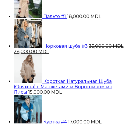
Пальто #1
18,000.00
MDL
Норковая шуба #3
35,000.00
MDL
Первоначальная
Текущая
28,000.00
MDL
цена
цена:
составляла
28,000.00 MDL.
35,000.00 MDL.
Короткая Натуральная Шуба
(Овчина) с Манжетами и Воротником из
Лисы
15,000.00
MDL
Куртка #4
17,000.00
MDL