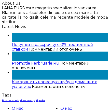
About us
LANA FURS este magazin specializat in vanzarea
Blanurilor si articolelor din piele de cea mai inalta
calitate ,la noi gasiti cele mai recente modele de modă
și stiluri.
Latest News
15
Янв
Покупки в рассрочку с 0% процентной
к
ставкой
Комментарии
отключены
записи
15
Покупки
Янв
в
к
Promotie Ferbruarie RU
Комментарии
рассрочку
записи
отключены
с
Promotie
05
0%
Ferbruari
Янв
процентной
RU
Как хранить норковую шубу в домашних
ставкой
к
условиях
Комментарии
отключены
записи
Tags
Как
хранить
#blanadeoaie
#blanavega
#parka
норковую
О нас
О нас
шубу