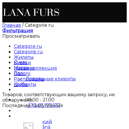
Skip
to
content
Главная
/
Categorie ru
Фильтрация
Просматривать
Categore ru
Categorie ru
Жилеты
О нас
Куртки
Магазин
Новая коллекция
Блог
Пальто
Довольные клиенты
Распродажа
Контакты
Шубы
Товаров, соответствующих вашему запросу, не
09:00 - 21:00
обнаружено.
+373 67 177 177
Последние поступления
Русский
Русский
Română