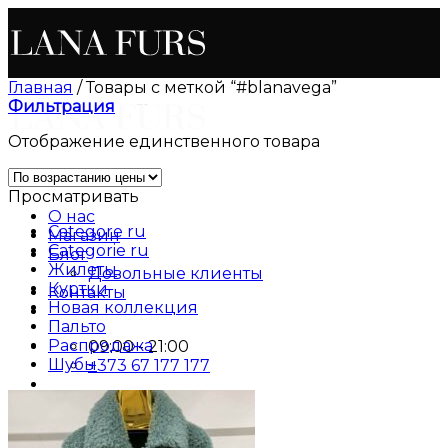
Skip
to
content
Главная
/
Товары с меткой “#blanavega”
Фильтрация
Отображение единственного товара
Просматривать
О нас
Categore ru
Магазин
Categorie ru
Блог
Жилеты
Довольные клиенты
Куртки
Контакты
Новая коллекция
Пальто
Распродажа
09:00 - 21:00
Шубы
+373 67 177 177
Русский
Русский
Română