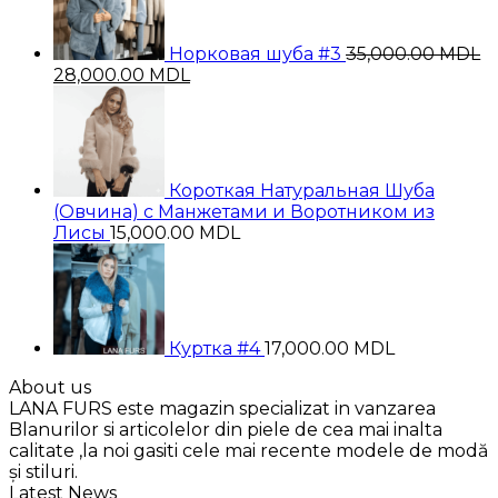
Норковая шуба #3
35,000.00
MDL
Первоначальная
Текущая
28,000.00
MDL
цена
цена:
составляла
28,000.00 MDL.
35,000.00 MDL.
Короткая Натуральная Шуба
(Овчина) с Манжетами и Воротником из
Лисы
15,000.00
MDL
Куртка #4
17,000.00
MDL
About us
LANA FURS este magazin specializat in vanzarea
Blanurilor si articolelor din piele de cea mai inalta
calitate ,la noi gasiti cele mai recente modele de modă
și stiluri.
Latest News