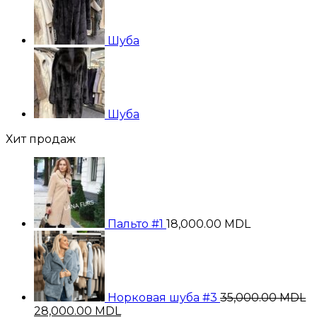
Шуба
Шуба
Хит продаж
Пальто #1
18,000.00
MDL
Норковая шуба #3
35,000.00
MDL
Первоначальная
Текущая
28,000.00
MDL