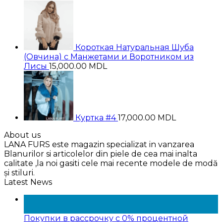
цена
цена:
составляла
28,000.00 MDL.
35,000.00 MDL.
Короткая Натуральная Шуба
(Овчина) с Манжетами и Воротником из
Лисы
15,000.00
MDL
Куртка #4
17,000.00
MDL
About us
LANA FURS este magazin specializat in vanzarea
Blanurilor si articolelor din piele de cea mai inalta
calitate ,la noi gasiti cele mai recente modele de modă
și stiluri.
Latest News
15
Янв
Покупки в рассрочку с 0% процентной