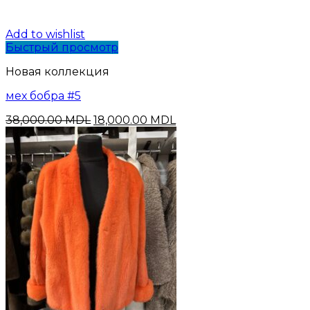
Add to wishlist
Быстрый просмотр
Новая коллекция
мех бобра #5
Первоначальная
Текущая
38,000.00
MDL
18,000.00
MDL
цена
цена:
составляла
18,000.00 MDL.
38,000.00 MDL.