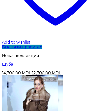
Add to wishlist
Быстрый просмотр
Новая коллекция
Шуба
Первоначальная
Текущая
14,700.00
MDL
12,700.00
MDL
цена
цена:
составляла
12,700.00 MDL.
14,700.00 MDL.