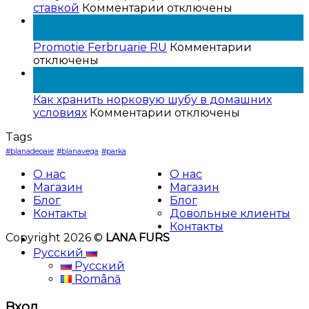
к
ставкой
Комментарии
отключены
записи
15
Покупки
Янв
в
к
Promotie Ferbruarie RU
Комментарии
рассрочку
записи
отключены
с
Promotie
05
0%
Ferbruari
Янв
процентной
RU
Как хранить норковую шубу в домашних
ставкой
к
условиях
Комментарии
отключены
записи
Tags
Как
хранить
#blanadeoaie
#blanavega
#parka
норковую
О нас
О нас
шубу
Магазин
Магазин
в
Блог
Блог
домашних
Контакты
Довольные клиенты
условиях
Контакты
Copyright 2026 ©
LANA FURS
Русский
Русский
Română
Вход