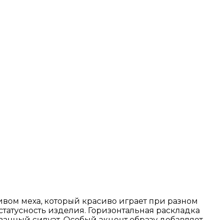
вом меха, который красиво играет при разном
татусность изделия. Горизонтальная раскладка
ванный силуэт. Особый акцент образу добавляет