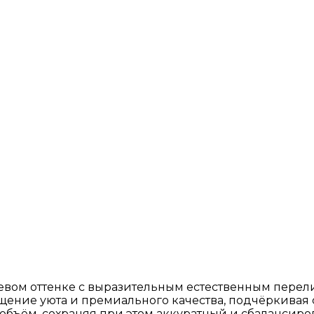
вом оттенке с выразительным естественным перели
щение уюта и премиального качества, подчёркивая с
объём, сохраняя при этом аккуратный и сбалансиро