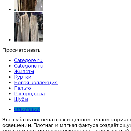
Просматривать
Categore ru
Categorie ru
Жилеты
Куртки
Новая коллекция
Пальто
Распродажа
Шубы
Описание
Эта шуба выполнена в насыщенном тёплом коричне
освещении. Плотная и мягкая фактура создаёт ощу
меха придаёт модели структурность и визуальный 