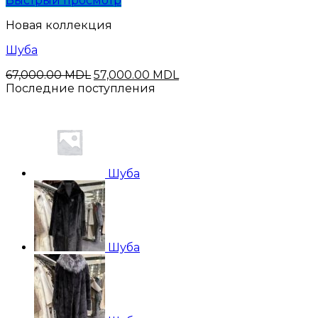
Быстрый просмотр
Новая коллекция
Шуба
Первоначальная
Текущая
67,000.00
MDL
57,000.00
MDL
цена
цена:
Последние поступления
составляла
57,000.00 MDL.
67,000.00 MDL.
Шуба
Шуба