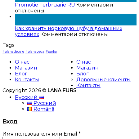
в
к
Promotie Ferbruarie RU
Комментарии
рассрочку
записи
отключены
с
Promotie
05
0%
Ferbruari
Янв
процентной
RU
Как хранить норковую шубу в домашних
ставкой
к
условиях
Комментарии
отключены
записи
Tags
Как
хранить
#blanadeoaie
#blanavega
#parka
норковую
О нас
О нас
шубу
Магазин
Магазин
в
Блог
Блог
домашних
Контакты
Довольные клиенты
условиях
Контакты
Copyright 2026 ©
LANA FURS
Русский
Русский
Română
Вход
Имя пользователя или Email
*