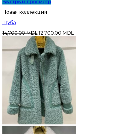
Быстрый просмотр
Новая коллекция
Шуба
Первоначальная
Текущая
14,700.00
MDL
12,700.00
MDL
цена
цена:
составляла
12,700.00 MDL.
14,700.00 MDL.