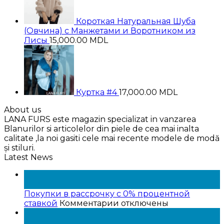
Короткая Натуральная Шуба
(Овчина) с Манжетами и Воротником из
Лисы
15,000.00
MDL
Куртка #4
17,000.00
MDL
About us
LANA FURS este magazin specializat in vanzarea
Blanurilor si articolelor din piele de cea mai inalta
calitate ,la noi gasiti cele mai recente modele de modă
și stiluri.
Latest News
15
Янв
Покупки в рассрочку с 0% процентной
к
ставкой
Комментарии
отключены
записи
15
Покупки
Янв