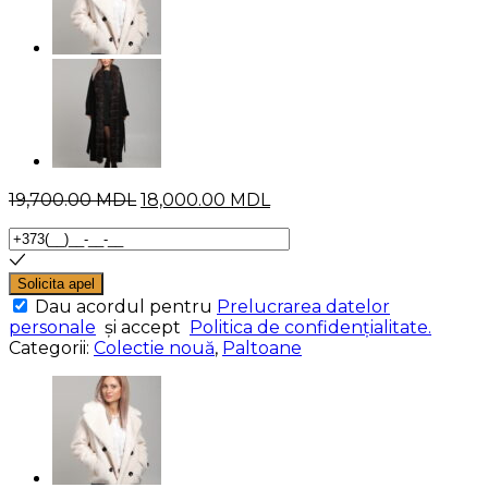
Prețul
Prețul
19,700.00
MDL
18,000.00
MDL
inițial
curent
a
este:
fost:
18,000.00 MDL.
19,700.00 MDL.
Solicita apel
Dau acordul pentru
Prelucrarea datelor
personale
și accept
Politica de confidenţialitate.
Categorii:
Colectie nouă
,
Paltoane