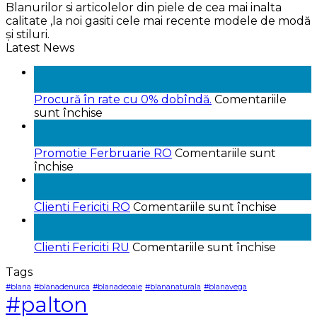
Blanurilor si articolelor din piele de cea mai inalta
calitate ,la noi gasiti cele mai recente modele de modă
și stiluri.
Latest News
15
ian.
Procură în rate cu 0% dobîndă.
Comentariile
pentru
sunt închise
Procură
15
în
ian.
rate
Promotie Ferbruarie RO
Comentariile sunt
pentru
cu
închise
Promotie
0%
15
Ferbruarie
dobîndă.
ian.
RO
pentru
Clienti Fericiti RO
Comentariile sunt închise
Clienti
15
Fericiti
ian.
pentru
RO
Clienti Fericiti RU
Comentariile sunt închise
Clienti
Tags
Fericiti
RU
#blana
#blanadenurca
#blanadeoaie
#blananaturala
#blanavega
#palton