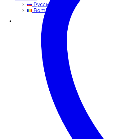
Русский
Română