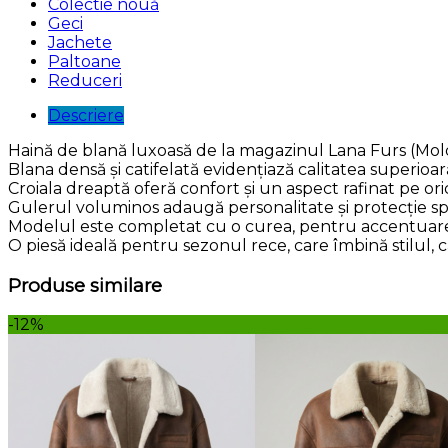
Colectie nouă
Geci
Jachete
Paltoane
Reduceri
Descriere
Haină de blană luxoasă de la magazinul Lana Furs (Mold
Blana densă și catifelată evidențiază calitatea superioa
Croiala dreaptă oferă confort și un aspect rafinat pe oric
Gulerul voluminos adaugă personalitate și protecție spo
Modelul este completat cu o curea, pentru accentuarea 
O piesă ideală pentru sezonul rece, care îmbină stilul, c
Produse similare
-12%