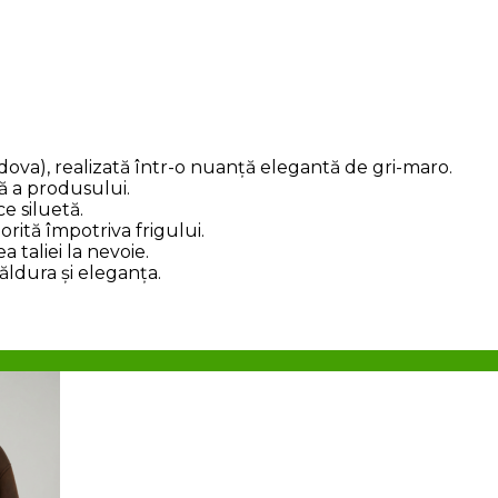
ova), realizată într-o nuanță elegantă de gri-maro.
ră a produsului.
e siluetă.
rită împotriva frigului.
taliei la nevoie.
ăldura și eleganța.