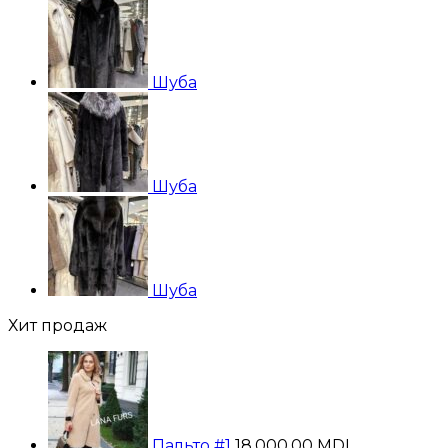
Шуба
Шуба
Шуба
Хит продаж
Пальто #1
18,000.00
MDL