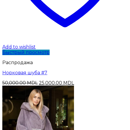
Add to wishlist
Быстрый просмотр
Распродажа
Норковая шуба #7
Первоначальная
Текущая
50,000.00
MDL
25,000.00
MDL
цена
цена:
составляла
25,000.00 MDL.
50,000.00 MDL.