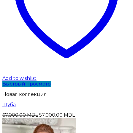
Add to wishlist
Быстрый просмотр
Новая коллекция
Шуба
Первоначальная
Текущая
67,000.00
MDL
57,000.00
MDL
цена
цена:
составляла
57,000.00 MDL.
67,000.00 MDL.