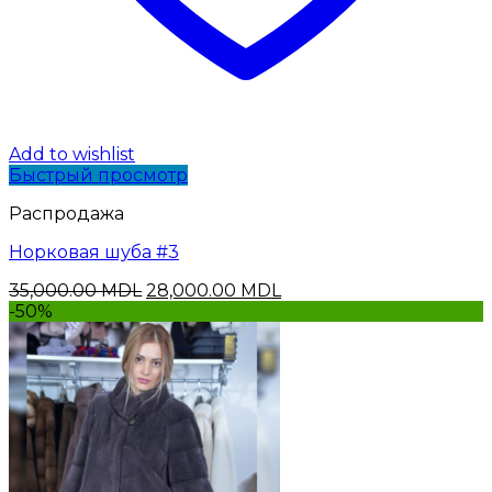
Add to wishlist
Быстрый просмотр
Распродажа
Норковая шуба #3
Первоначальная
Текущая
35,000.00
MDL
28,000.00
MDL
цена
цена:
-50%
составляла
28,000.00 MDL.
35,000.00 MDL.