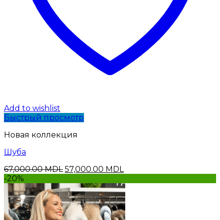
Add to wishlist
Быстрый просмотр
Новая коллекция
Шуба
Первоначальная
Текущая
67,000.00
MDL
57,000.00
MDL
цена
цена:
-20%
составляла
57,000.00 MDL.
67,000.00 MDL.