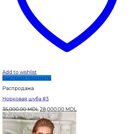
Add to wishlist
Быстрый просмотр
Распродажа
Норковая шуба #3
Первоначальная
Текущая
35,000.00
MDL
28,000.00
MDL
цена
цена:
составляла
28,000.00 MDL.
35,000.00 MDL.