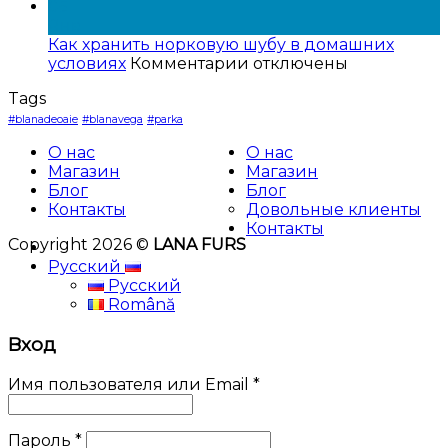
с
Promotie
05
0%
Ferbruari
Янв
процентной
RU
Как хранить норковую шубу в домашних
ставкой
к
условиях
Комментарии
отключены
записи
Tags
Как
хранить
#blanadeoaie
#blanavega
#parka
норковую
О нас
О нас
шубу
Магазин
Магазин
в
Блог
Блог
домашних
Контакты
Довольные клиенты
условиях
Контакты
Copyright 2026 ©
LANA FURS
Русский
Русский
Română
Вход
Имя пользователя или Email
*
Пароль
*