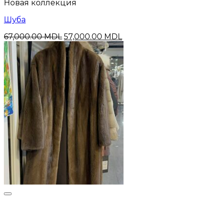
Новая коллекция
Шуба
Первоначальная
Текущая
67,000.00
MDL
57,000.00
MDL
цена
цена:
составляла
57,000.00 MDL.
67,000.00 MDL.