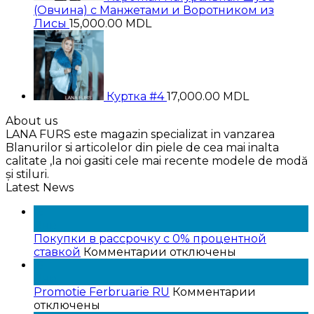
(Овчина) с Манжетами и Воротником из
Лисы
15,000.00
MDL
Куртка #4
17,000.00
MDL
About us
LANA FURS este magazin specializat in vanzarea
Blanurilor si articolelor din piele de cea mai inalta
calitate ,la noi gasiti cele mai recente modele de modă
și stiluri.
Latest News
15
Янв
Покупки в рассрочку с 0% процентной
к
ставкой
Комментарии
отключены
записи
15
Покупки
Янв
в
к
Promotie Ferbruarie RU
Комментарии
рассрочку
записи
отключены