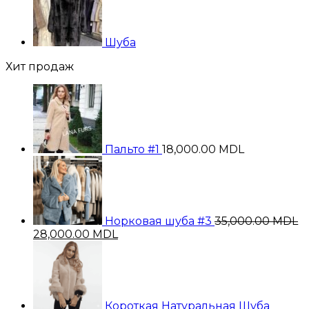
Шуба
Хит продаж
Пальто #1
18,000.00
MDL
Норковая шуба #3
35,000.00
MDL
Первоначальная
Текущая
28,000.00
MDL
цена
цена:
составляла
28,000.00 MDL.
35,000.00 MDL.
Короткая Натуральная Шуба