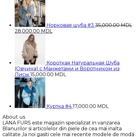
Норковая шуба #3
35,000.00
MDL
Первоначальная
Текущая
28,000.00
MDL
цена
цена:
составляла
28,000.00 MDL.
35,000.00 MDL.
Короткая Натуральная Шуба
(Овчина) с Манжетами и Воротником из
Лисы
15,000.00
MDL
Куртка #4
17,000.00
MDL
About us
LANA FURS este magazin specializat in vanzarea
Blanurilor si articolelor din piele de cea mai inalta
calitate ,la noi gasiti cele mai recente modele de modă