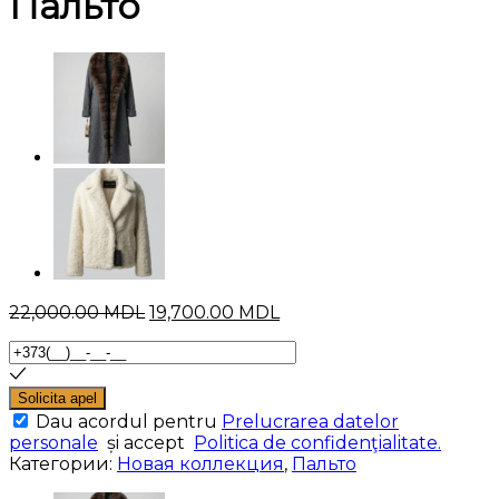
Пальто
Первоначальная
Текущая
22,000.00
MDL
19,700.00
MDL
цена
цена:
составляла
19,700.00 MDL.
22,000.00 MDL.
Solicita apel
Dau acordul pentru
Prelucrarea datelor
personale
și accept
Politica de confidenţialitate.
Категории:
Новая коллекция
,
Пальто