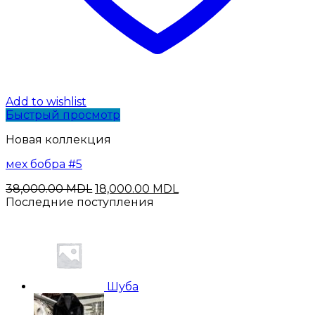
Add to wishlist
Быстрый просмотр
Новая коллекция
мех бобра #5
Первоначальная
Текущая
38,000.00
MDL
18,000.00
MDL
цена
цена:
Последние поступления
составляла
18,000.00 MDL.
38,000.00 MDL.
Шуба