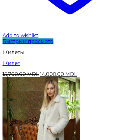
Add to wishlist
Быстрый просмотр
Жилеты
Жилет
Первоначальная
Текущая
15,700.00
MDL
14,000.00
MDL
цена
цена:
составляла
14,000.00 MDL.
15,700.00 MDL.