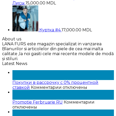
Лисы
15,000.00
MDL
Куртка #4
17,000.00
MDL
About us
LANA FURS este magazin specializat in vanzarea
Blanurilor si articolelor din piele de cea mai inalta
calitate ,la noi gasiti cele mai recente modele de modă
și stiluri.
Latest News
15
Янв
Покупки в рассрочку с 0% процентной
к
ставкой
Комментарии
отключены
записи
15
Покупки
Янв
в
к
Promotie Ferbruarie RU
Комментарии
рассрочку
записи
отключены
с
Promotie
05