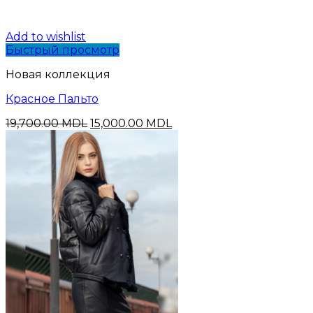
Add to wishlist
Быстрый просмотр
Новая коллекция
Красное Пальто
Первоначальная
Текущая
19,700.00
MDL
15,000.00
MDL
цена
цена:
составляла
15,000.00 MDL.
19,700.00 MDL.