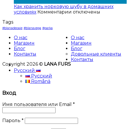
0%
Ferbruari
Янв
процентной
RU
Как хранить норковую шубу в домашних
ставкой
к
условиях
Комментарии
отключены
записи
Tags
Как
хранить
#blanadeoaie
#blanavega
#parka
норковую
О нас
О нас
шубу
Магазин
Магазин
в
Блог
Блог
домашних
Контакты
Довольные клиенты
условиях
Контакты
Copyright 2026 ©
LANA FURS
Русский
Русский
Română
Вход
Имя пользователя или Email
*
Пароль
*