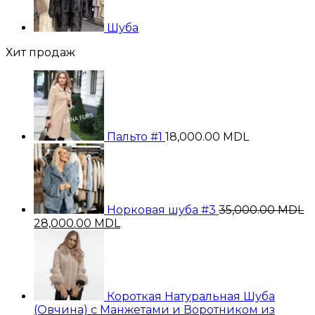
Шуба
Хит продаж
Пальто #1
18,000.00
MDL
Норковая шуба #3
35,000.00
MDL
Первоначальная
Текущая
28,000.00
MDL
цена
цена:
составляла
28,000.00 MDL.
35,000.00 MDL.
Короткая Натуральная Шуба
(Овчина) с Манжетами и Воротником из